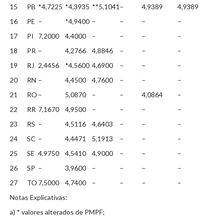
15
PB
*4,7225
*4,3935
**5,1041
–
4,9389
4,9389
16
PE
–
*4,9400
–
–
–
–
17
PI
7,2000
4,4000
–
–
–
–
18
PR
–
4,2766
4,8846
–
–
–
19
RJ
2,4456
*4,5600
4,6900
–
–
–
20
RN
–
4,4500
4,7600
–
–
–
21
RO
–
5,0870
–
–
4,0864
–
22
RR
7,1670
4,9500
–
–
–
–
23
RS
–
4,5116
4,6403
–
–
–
24
SC
–
4,4471
5,1913
–
–
–
25
SE
4,9750
4,5410
4,9000
–
–
–
26
SP
–
3,9600
–
–
–
–
27
TO
7,5000
4,7400
–
–
–
–
Notas Explicativas:
a) * valores alterados de PMPF;