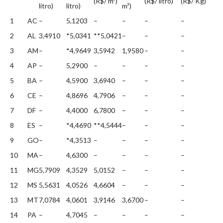
(R$/ m³)
(R$/ litro)
(R$/ Kg)
litro)
litro)
m³)
1
AC
–
5,1203
–
–
–
–
2
AL
3,4910
*5,0341
**5,0421
–
–
–
3
AM
–
*4,9649
3,5942
1,9580
–
–
4
AP
–
5,2900
–
–
–
–
5
BA
–
4,5900
3,6940
–
–
–
6
CE
–
4,8696
4,7906
–
–
–
7
DF
–
4,4000
6,7800
–
–
–
8
ES
–
*4,4690
**4,5444
–
–
–
9
GO
–
*4,3513
–
–
–
–
10
MA
–
4,6300
–
–
–
–
11
MG
5,7909
4,3529
5,0152
–
–
–
12
MS
5,5631
4,0526
4,6604
–
–
–
13
MT
7,0784
4,0601
3,9146
3,6700
–
–
14
PA
–
4,7045
–
–
–
–