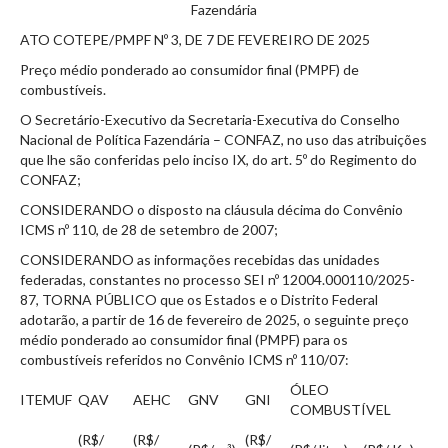
Fazendária
ATO COTEPE/PMPF Nº 3, DE 7 DE FEVEREIRO DE 2025
Preço médio ponderado ao consumidor final (PMPF) de
combustíveis.
O Secretário-Executivo da Secretaria-Executiva do Conselho
Nacional de Política Fazendária – CONFAZ, no uso das atribuições
que lhe são conferidas pelo inciso IX, do art. 5º do Regimento do
CONFAZ;
CONSIDERANDO o disposto na cláusula décima do Convênio
ICMS nº 110, de 28 de setembro de 2007;
CONSIDERANDO as informações recebidas das unidades
federadas, constantes no processo SEI nº 12004.000110/2025-
87, TORNA PÚBLICO que os Estados e o Distrito Federal
adotarão, a partir de 16 de fevereiro de 2025, o seguinte preço
médio ponderado ao consumidor final (PMPF) para os
combustíveis referidos no Convênio ICMS nº 110/07:
ÓLEO
ITEM
UF
QAV
AEHC
GNV
GNI
COMBUSTÍVEL
(R$/
(R$/
(R$/